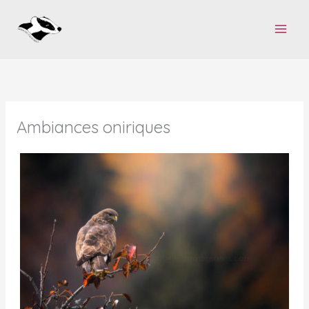
Aller
au
contenu
Ambiances oniriques