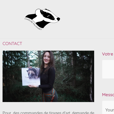
Aller
au
contenu
CONTACT
Votre
Mess
Pour des commandes de tirages d’art, demande de