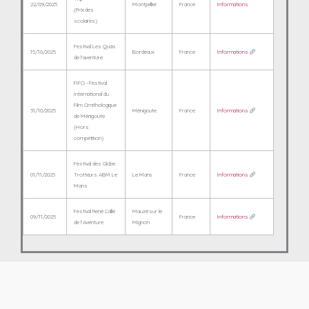
22/09/2025
Montpellier
France
Informations
(Prix des
scolaires)
Festival Les Quais
15/10/2025
Bordeaux
France
Informations
de l'aventure
FIFO - Festival
International du
Film Ornithologique
31/10/2025
Ménigoute
France
Informations
de Ménigoute
(Hors
compétition)
Festival des Globe
01/11/2025
Trotteurs ABM Le
Le Mans
France
Informations
Mans
Festival René Caillé
Mauzé sur le
09/11/2025
France
Informations
de l'Aventure
Mignon