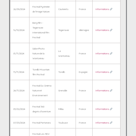
Festival Pyrénéen
26/09/2024
Cauterets
France
Informations
de l'image Nature
Berg Film -
Tegernsee
16/10/2024
Tegernsee
Allemagne
Informations
International Film
Festival
Salon Photo
La
01/11/2024
Nature de la
France
Informations
Wantzenau
Wantzenau
Torelló Mountain
15/11/2024
Torelló
Espagne
Informations
film Festival
Festival Du Cinéma
24/11/2024
Nature et
Grenoble
France
Informations
Environnement
Festival 360
05/02/2024
Millau
France
Informations
degrés d'aventure
07/03/2024
Festival Partances
Toulouse
France
Informations
Festival Les RDV